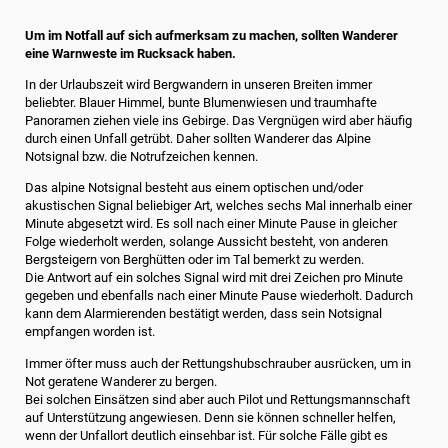
Um im Notfall auf sich aufmerksam zu machen, sollten Wanderer
eine Warnweste im Rucksack haben.
In der Urlaubszeit wird Bergwandern in unseren Breiten immer
beliebter. Blauer Himmel, bunte Blumenwiesen und traumhafte
Panoramen ziehen viele ins Gebirge. Das Vergnügen wird aber häufig
durch einen Unfall getrübt. Daher sollten Wanderer das Alpine
Notsignal bzw. die Notrufzeichen kennen.
Das alpine Notsignal besteht aus einem optischen und/oder
akustischen Signal beliebiger Art, welches sechs Mal innerhalb einer
Minute abgesetzt wird. Es soll nach einer Minute Pause in gleicher
Folge wiederholt werden, solange Aussicht besteht, von anderen
Bergsteigern von Berghütten oder im Tal bemerkt zu werden.
Die Antwort auf ein solches Signal wird mit drei Zeichen pro Minute
gegeben und ebenfalls nach einer Minute Pause wiederholt. Dadurch
kann dem Alarmierenden bestätigt werden, dass sein Notsignal
empfangen worden ist.
Immer öfter muss auch der Rettungshubschrauber ausrücken, um in
Not geratene Wanderer zu bergen.
Bei solchen Einsätzen sind aber auch Pilot und Rettungsmannschaft
auf Unterstützung angewiesen. Denn sie können schneller helfen,
wenn der Unfallort deutlich einsehbar ist. Für solche Fälle gibt es