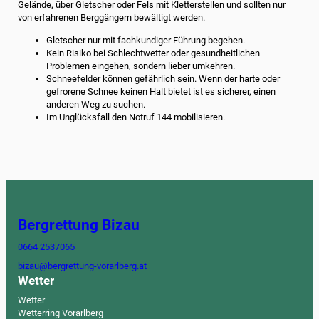
Gelände, über Gletscher oder Fels mit Kletterstellen und sollten nur
von erfahrenen Berggängern bewältigt werden.
Gletscher nur mit fachkundiger Führung begehen.
Kein Risiko bei Schlechtwetter oder gesundheitlichen
Problemen eingehen, sondern lieber umkehren.
Schneefelder können gefährlich sein. Wenn der harte oder
gefrorene Schnee keinen Halt bietet ist es sicherer, einen
anderen Weg zu suchen.
Im Unglücksfall den Notruf 144 mobilisieren.
Bergrettung Bizau
0664 2537065
bizau@bergrettung-vorarlberg.at
Wetter
Wetter
Wetterring Vorarlberg