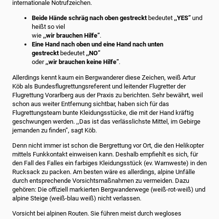
internationale Notrufzeichen.
Beide Hände schräg nach oben gestreckt
bedeutet
,,YES”
und
heißt so viel
wie
,,wir brauchen Hilfe”
.
Eine Hand nach oben und eine Hand nach unten
gestreckt
bedeutet
,,NO”
oder
,,wir brauchen keine Hilfe”
.
Allerdings kennt kaum ein Bergwanderer diese Zeichen, weiß Artur
Köb als Bundesflugrettungsreferent und leitender Flugretter der
Flugrettung Vorarlberg aus der Praxis zu berichten. Sehr bewährt, weil
schon aus weiter Entfernung sichtbar, haben sich für das
Flugrettungsteam bunte Kleidungsstücke, die mit der Hand kräftig
geschwungen werden. ,,Das ist das verlässlichste Mittel, im Gebirge
jemanden zu finden”, sagt Köb.
Denn nicht immer ist schon die Bergrettung vor Ort, die den Helikopter
mittels Funkkontakt einweisen kann. Deshalb empfiehlt es sich, für
den Fall des Falles ein farbiges Kleidungsstück (ev. Warnweste) in den
Rucksack zu packen. Am besten wäre es allerdings, alpine Unfälle
durch entsprechende Vorsichtsmaßnahmen zu vermeiden. Dazu
gehören: Die offiziell markierten Bergwanderwege (weiß-rot-weiß) und
alpine Steige (weiß-blau weiß) nicht verlassen.
Vorsicht bei alpinen Routen. Sie führen meist durch wegloses